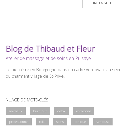
LIRE LA SUITE
Blog de Thibaud et Fleur
Atelier de massage et de soins en Puisaye
Le bien-être en Bourgogne dans un cadre verdoyant au sein
du charmant village de St-Privé.
NUAGE DE MOTS-CLÉS
animaux
burn-out
détox
entreprise
professionnel
reiki
soins
tonique
ventouse